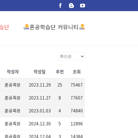
Facebook
Blogger
YouTube
혼공학습단 커뮤니티
습단
작성자
작성일
추천
조회
혼공족장
2023.11.29
25
75467
혼공족장
2023.11.27
8
77607
혼공족장
2023.01.03
4
74840
혼공족장
2024.12.30
5
11896
혼공족장
2024.12.04
3
14384