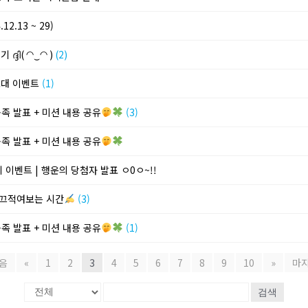
2.13 ~ 29)
്ദി( ◠‿◠ )
(2)
 초대 이벤트
(1)
공족 발표 + 미션 내용 공유
(3)
공족 발표 + 미션 내용 공유
키 이벤트 | 행운의 당첨자 발표 ㅇ0ㅇ~!!
를 끄적여보는 시간
(3)
공족 발표 + 미션 내용 공유
(1)
음
«
1
2
3
4
5
6
7
8
9
10
»
마
검색