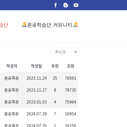
Facebook
Blogger
YouTube
혼공학습단 커뮤니티
습단
작성자
작성일
추천
조회
혼공족장
2023.11.29
25
76591
혼공족장
2023.11.27
8
78735
혼공족장
2023.01.03
4
75964
혼공족장
2024.07.29
7
16954
혼공족장
2024.07.25
1
16156