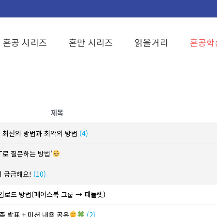
혼공 시리즈
혼만 시리즈
읽을거리
혼공학
제목
? 최선의 방법과 최악의 방법
(4)
T로 질문하는 방법'
이 궁금해요!
(10)
 업로드 방법(페이스북 그룹 → 패들렛)
족 발표 + 미션 내용 공유
(2)