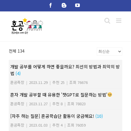
Skip
Facebook
Blogger
YouTube
to
content
전체 134
개발 공부를 어떻게 하면 좋을까요? 최선의 방법과 최악의 방
법
(4)
혼공족장
|
2023.11.29
|
추천 25
|
조회 76676
혼자 개발 공부할 때 유용한 '챗GPT로 질문하는 방법'
혼공족장
|
2023.11.27
|
추천 8
|
조회 78823
[자주 하는 질문] 혼공학습단 활동이 궁금해요!
(10)
혼공족장
|
2023.01.03
|
추천 4
|
조회 76059