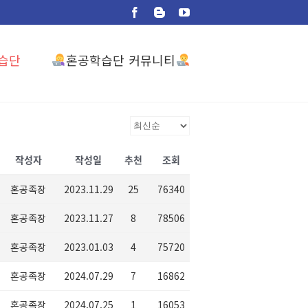
Facebook
Blogger
YouTube
혼공학습단 커뮤니티
습단
작성자
작성일
추천
조회
혼공족장
2023.11.29
25
76340
혼공족장
2023.11.27
8
78506
혼공족장
2023.01.03
4
75720
혼공족장
2024.07.29
7
16862
혼공족장
2024.07.25
1
16053