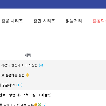
혼공 시리즈
혼만 시리즈
읽을거리
혼공학
제목
? 최선의 방법과 최악의 방법
(4)
T로 질문하는 방법'
이 궁금해요!
(10)
 업로드 방법(페이스북 그룹 → 패들렛)
족 발표 + 미션 내용 공유
(2)