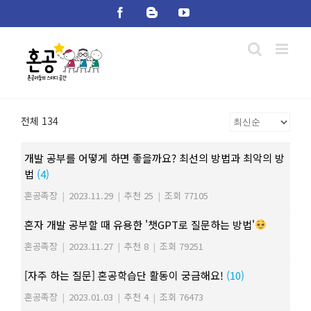
Skip
Facebook
Blogger
YouTube
to
content
전체 134
개발 공부를 어떻게 하면 좋을까요? 최선의 방법과 최악의 방
법
(4)
혼공족장
|
2023.11.29
|
추천 25
|
조회 77105
혼자 개발 공부할 때 유용한 '챗GPT로 질문하는 방법'
혼공족장
|
2023.11.27
|
추천 8
|
조회 79251
[자주 하는 질문] 혼공학습단 활동이 궁금해요!
(10)
혼공족장
|
2023.01.03
|
추천 4
|
조회 76473