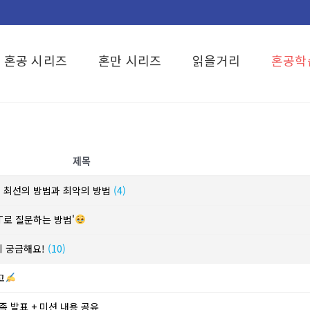
혼공 시리즈
혼만 시리즈
읽을거리
혼공학
제목
? 최선의 방법과 최악의 방법
(4)
T로 질문하는 방법'
이 궁금해요!
(10)
고
족 발표 + 미션 내용 공유