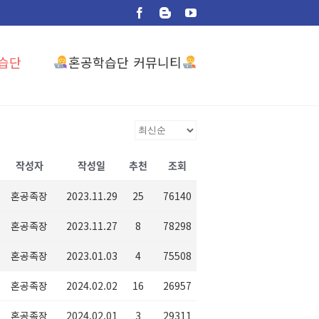
Facebook
Blogger
YouTube
혼공학습단 커뮤니티
습단
작성자
작성일
추천
조회
혼공족장
2023.11.29
25
76140
혼공족장
2023.11.27
8
78298
혼공족장
2023.01.03
4
75508
혼공족장
2024.02.02
16
26957
혼공족장
2024.02.01
3
29311