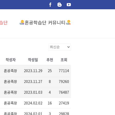
Facebook
Blogger
YouTube
혼공학습단 커뮤니티
습단
작성자
작성일
추천
조회
혼공족장
2023.11.29
25
77114
혼공족장
2023.11.27
8
79260
혼공족장
2023.01.03
4
76487
혼공족장
2024.02.02
16
27419
혼공족장
2024.02.01
3
29828