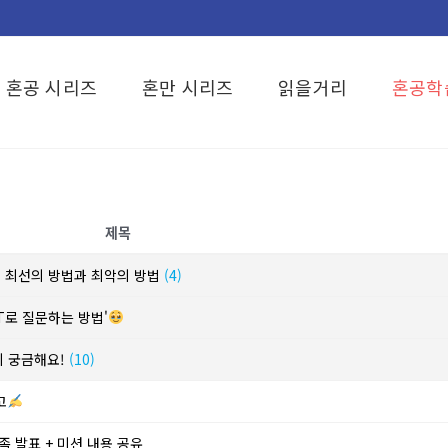
혼공 시리즈
혼만 시리즈
읽을거리
혼공학
제목
? 최선의 방법과 최악의 방법
(4)
T로 질문하는 방법'
이 궁금해요!
(10)
고
족 발표 + 미션 내용 공유