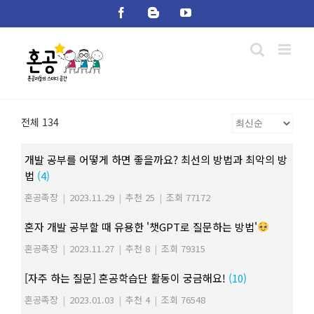
Skip
Facebook
Blogger
YouTube
to
content
전체 134
개발 공부를 어떻게 하면 좋을까요? 최선의 방법과 최악의 방
법
(4)
혼공족장
|
2023.11.29
|
추천 25
|
조회 77172
혼자 개발 공부할 때 유용한 '챗GPT로 질문하는 방법'
혼공족장
|
2023.11.27
|
추천 8
|
조회 79315
[자주 하는 질문] 혼공학습단 활동이 궁금해요!
(10)
혼공족장
|
2023.01.03
|
추천 4
|
조회 76548