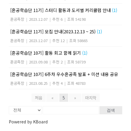
[혼공학습단 11기] 스터디 활동과 도서별 커리큘럼 안내
(1)
혼공족장
|
2023.12.07
|
추천 6
|
조회 54198
[혼공학습단 11기] 모집 안내(2023.12.13 ~ 25)
(1)
혼공족장
|
2023.12.07
|
추천 12
|
조회 58665
[혼공학습단 10기] 활동 회고 함께 읽기
(1)
혼공족장
|
2023.09.08
|
추천 2
|
조회 58739
[혼공학습단 10기] 6주차 우수혼공족 발표 + 미션 내용 공유
혼공족장
|
2023.08.25
|
추천 4
|
조회 48783
처음
«
5
»
마지막
검색
Powered by KBoard