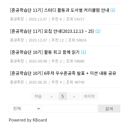
[혼공학습단 11기] 스터디 활동과 도서별 커리큘럼 안내
(1)
혼공족장
|
2023.12.07
|
추천 6
|
조회 54157
[혼공학습단 11기] 모집 안내(2023.12.13 ~ 25)
(1)
혼공족장
|
2023.12.07
|
추천 12
|
조회 58616
[혼공학습단 10기] 활동 회고 함께 읽기
(1)
혼공족장
|
2023.09.08
|
추천 2
|
조회 58680
[혼공학습단 10기] 6주차 우수혼공족 발표 + 미션 내용 공유
혼공족장
|
2023.08.25
|
추천 4
|
조회 48740
처음
«
5
»
마지막
검색
Powered by KBoard