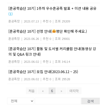
[혼공학습단 10기] 1주차 우수혼공족 발표 + 미션 내용 공유
(1)
혼공족장
|
2023.07.13
|
추천 0
|
조회 29209
[혼공학습단 10기] 선정 안내(
명단 확인해 주세요.)
혼공족장
|
2023.06.26
|
추천 0
|
조회 29001
[혼공학습단 10기] 활동 및 도서별 커리큘럼 안내(동영상 강
의 및 Q&A 링크 안내)
혼공족장
|
2023.06.02
|
추천 1
|
조회 34114
[혼공학습단 10기] 모집 안내(2023.06.12 ~ 25)
혼공족장
|
2023.06.02
|
추천 0
|
조회 29528
처음
«
6
»
마지막
검색