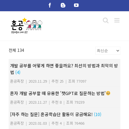
Skip
Facebook
Blogger
YouTube
to
content
전체 134
개발 공부를 어떻게 하면 좋을까요? 최선의 방법과 최악의 방
법
(4)
혼공족장
|
2023.11.29
|
추천 25
|
조회 77097
혼자 개발 공부할 때 유용한 '챗GPT로 질문하는 방법'
혼공족장
|
2023.11.27
|
추천 8
|
조회 79239
[자주 하는 질문] 혼공학습단 활동이 궁금해요!
(10)
혼공족장
|
2023.01.03
|
추천 4
|
조회 76466