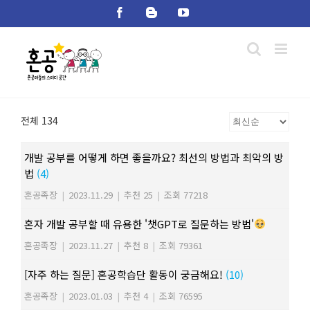
Skip
Facebook
Blogger
YouTube
to
content
전체 134
개발 공부를 어떻게 하면 좋을까요? 최선의 방법과 최악의 방
법
(4)
혼공족장
|
2023.11.29
|
추천 25
|
조회 77218
혼자 개발 공부할 때 유용한 '챗GPT로 질문하는 방법'
혼공족장
|
2023.11.27
|
추천 8
|
조회 79361
[자주 하는 질문] 혼공학습단 활동이 궁금해요!
(10)
혼공족장
|
2023.01.03
|
추천 4
|
조회 76595