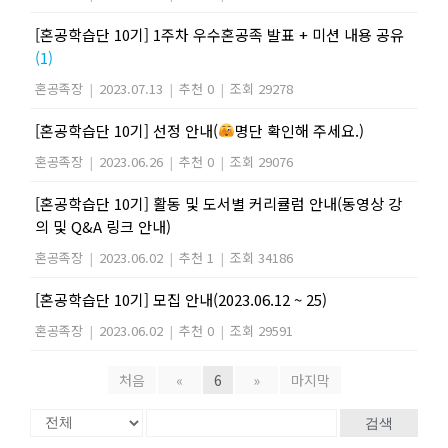
[혼공학습단 10기] 1주차 우수혼공족 발표 + 미션 내용 공유
(1)
혼공족장
|
2023.07.13
|
추천 0
|
조회 29278
[혼공학습단 10기] 선정 안내(
명단 확인해 주세요.)
혼공족장
|
2023.06.26
|
추천 0
|
조회 29076
[혼공학습단 10기] 활동 및 도서별 커리큘럼 안내(동영상 강
의 및 Q&A 링크 안내)
혼공족장
|
2023.06.02
|
추천 1
|
조회 34186
[혼공학습단 10기] 모집 안내(2023.06.12 ~ 25)
혼공족장
|
2023.06.02
|
추천 0
|
조회 29591
처음
«
6
»
마지막
검색