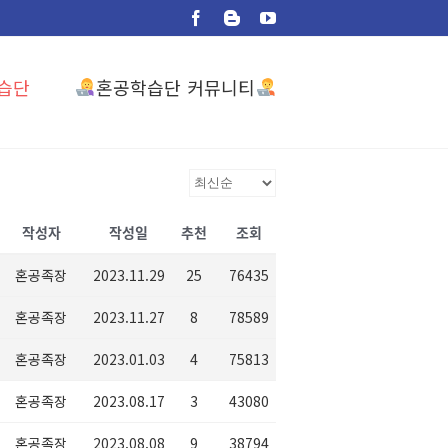
Facebook
Blogger
YouTube
혼공학습단 커뮤니티
습단
작성자
작성일
추천
조회
혼공족장
2023.11.29
25
76435
혼공족장
2023.11.27
8
78589
혼공족장
2023.01.03
4
75813
혼공족장
2023.08.17
3
43080
혼공족장
2023.08.08
9
38794