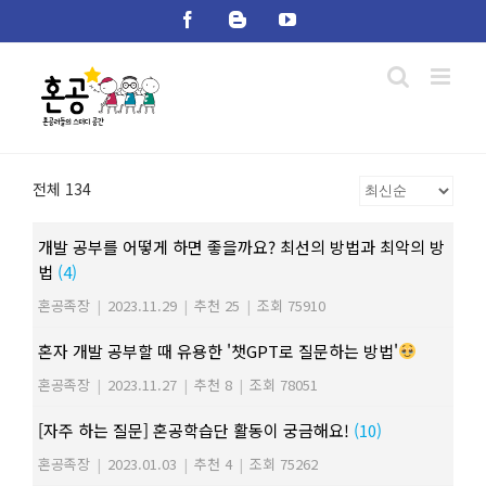
Skip
Facebook
Blogger
YouTube
to
content
전체 134
개발 공부를 어떻게 하면 좋을까요? 최선의 방법과 최악의 방
법
(4)
혼공족장
|
2023.11.29
|
추천 25
|
조회 75910
혼자 개발 공부할 때 유용한 '챗GPT로 질문하는 방법'
혼공족장
|
2023.11.27
|
추천 8
|
조회 78051
[자주 하는 질문] 혼공학습단 활동이 궁금해요!
(10)
혼공족장
|
2023.01.03
|
추천 4
|
조회 75262