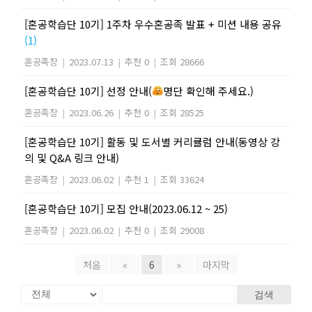
[혼공학습단 10기] 1주차 우수혼공족 발표 + 미션 내용 공유
(1)
혼공족장
|
2023.07.13
|
추천 0
|
조회 28666
[혼공학습단 10기] 선정 안내(
명단 확인해 주세요.)
혼공족장
|
2023.06.26
|
추천 0
|
조회 28525
[혼공학습단 10기] 활동 및 도서별 커리큘럼 안내(동영상 강
의 및 Q&A 링크 안내)
혼공족장
|
2023.06.02
|
추천 1
|
조회 33624
[혼공학습단 10기] 모집 안내(2023.06.12 ~ 25)
혼공족장
|
2023.06.02
|
추천 0
|
조회 29008
처음
«
6
»
마지막
검색