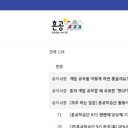
Skip
to
content
전체 134
번호
공지사항
개발 공부를 어떻게 하면 좋을까요
공지사항
혼자 개발 공부할 때 유용한 '챗GP
공지사항
[자주 하는 질문] 혼공학습단 활동
71
[혼공학습단 9기] 뻔뻔해:당당해:기
70
(경)혼공학습단 9기 완주(축) 마일