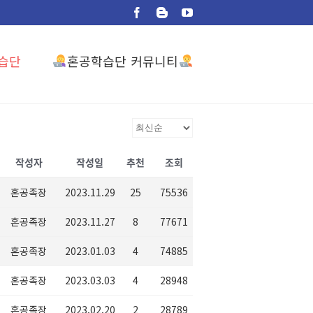
Facebook
Blogger
YouTube
혼공학습단 커뮤니티
습단
작성자
작성일
추천
조회
혼공족장
2023.11.29
25
75536
혼공족장
2023.11.27
8
77671
혼공족장
2023.01.03
4
74885
혼공족장
2023.03.03
4
28948
혼공족장
2023.02.20
2
28789