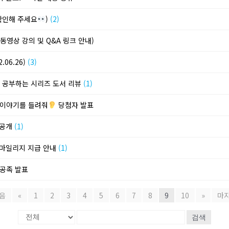
 확인해 주세요
)
(2)
동영상 강의 및 Q&A 링크 안내)
.06.26)
(3)
자 공부하는 시리즈 도서 리뷰
(1)
 이야기를 들려줘
당첨자 발표
 공개
(1)
빛 마일리지 지급 안내
(1)
혼공족 발표
음
«
1
2
3
4
5
6
7
8
9
10
»
마
검색