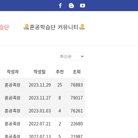
Facebook
Blogger
YouTube
혼공학습단 커뮤니티
습단
작성자
작성일
추천
조회
혼공족장
2023.11.29
25
76883
혼공족장
2023.11.27
8
79017
혼공족장
2023.01.03
4
76261
혼공족장
2022.07.21
2
22680
혼공족장
2022.07.13
5
21987