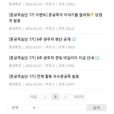
혼공족장
|
2022.03.10
|
추천 0
|
조회 19252
[혼공학습단 7기 이벤트] 혼공족의 이야기를 들려줘
당첨
자 발표
혼공족장
|
2022.03.10
|
추천 0
|
조회 18121
[혼공학습단 7기] 6주 완주자 명단 공개
(1)
혼공족장
|
2022.03.07
|
추천 0
|
조회 17610
[혼공학습단 7기] 6주 완주자 한빛 마일리지 지급 안내
(1)
혼공족장
|
2022.03.07
|
추천 0
|
조회 17091
[혼공학습단 7기] 전체 활동 우수혼공족 발표
혼공족장
|
2022.03.04
|
추천 1
|
조회 16767
처음
«
9
»
마지막
검색