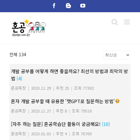
Skip
Facebook
Blogger
YouTube
to
content
전체 134
개발 공부를 어떻게 하면 좋을까요? 최선의 방법과 최악의 방
법
(4)
혼공족장
|
2023.11.29
|
추천 25
|
조회 77382
혼자 개발 공부할 때 유용한 '챗GPT로 질문하는 방법'
혼공족장
|
2023.11.27
|
추천 8
|
조회 79518
[자주 하는 질문] 혼공학습단 활동이 궁금해요!
(10)
혼공족장
|
2023.01.03
|
추천 4
|
조회 76769