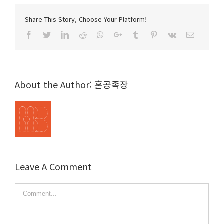
Share This Story, Choose Your Platform!
Facebook
Twitter
LinkedIn
Reddit
Whatsapp
Google+
Tumblr
Pinterest
Vk
Email
About the Author:
혼공족장
Leave A Comment
Comment