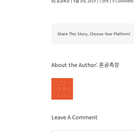
By
혼공족장
|
6월 3rd, 2019
|
C언어
|
0 Comments
Share This Story, Choose Your Platform!
About the Author:
혼공족장
Leave A Comment
Comment