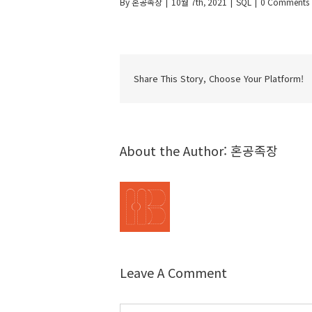
By
혼공족장
|
10월 7th, 2021
|
SQL
|
0 Comments
Share This Story, Choose Your Platform!
About the Author:
혼공족장
Leave A Comment
Comment