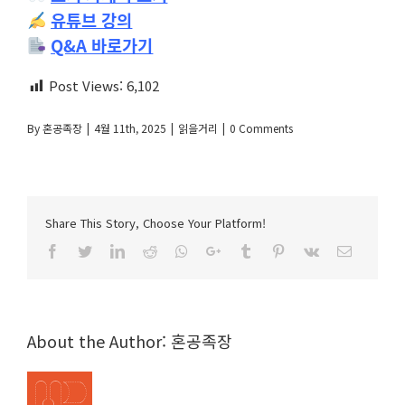
유튜브 강의
Q&A 바로가기
Post Views:
6,102
By
혼공족장
|
4월 11th, 2025
|
읽을거리
|
0 Comments
Share This Story, Choose Your Platform!
Facebook
Twitter
LinkedIn
Reddit
Whatsapp
Google+
Tumblr
Pinterest
Vk
Email
About the Author:
혼공족장