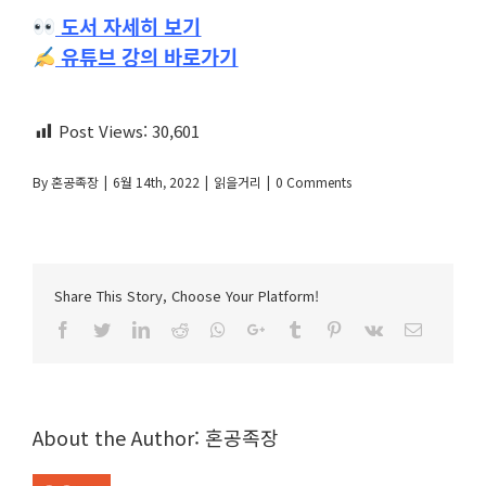
도서 자세히 보기
유튜브 강의 바로가기
Post Views:
30,601
By
혼공족장
|
6월 14th, 2022
|
읽을거리
|
0 Comments
Share This Story, Choose Your Platform!
Facebook
Twitter
LinkedIn
Reddit
Whatsapp
Google+
Tumblr
Pinterest
Vk
Email
About the Author:
혼공족장