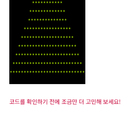
***********
*************
**************
*****************
*******************
*********************
***********************
*************************
***************************
코드를 확인하기 전에 조금만 더 고민해 보세요!