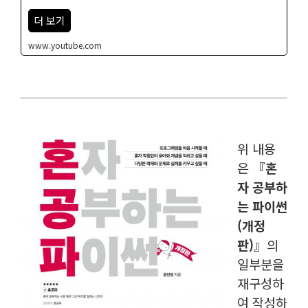
더 보기
www.youtube.com
위 내용
은
『혼
자 공부하
는 파이썬
(개정
판)』
의
일부분을
재구성하
여 작성하