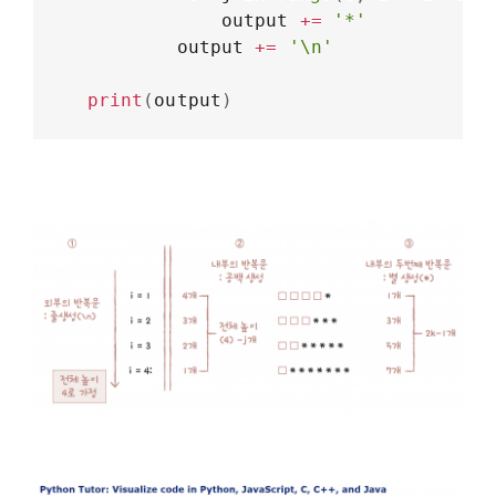
            output 
+=
'*'
        output 
+=
'\n'
print
(
output
)