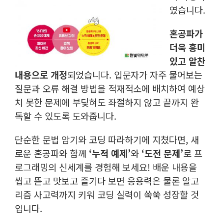
였습니다.
혼공파가
더욱 흥미
있고 알찬
내용으로 개정
되었습니다. 입문자가 자주 물어보는
질문과 오류 해결 방법을 적재적소에 배치하여 예상
치 못한 문제에 부딪혀도 좌절하지 않고 끝까지 완
독할 수 있도록 도와줍니다.
단순한 문법 암기와 코딩 따라하기에 지쳤다면, 새
로운 혼공파와 함께
‘누적 예제’
와
‘도전 문제’
로 프
로그래밍의 신세계를 경험해 보세요! 배운 내용을
씹고 뜯고 맛보고 즐기다 보면 응용력은 물론 알고
리즘 사고력까지 키워 코딩 실력이 쑥쑥 성장할 것
입니다.