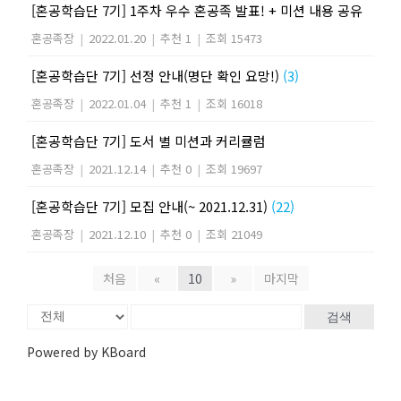
[혼공학습단 7기] 1주차 우수 혼공족 발표! + 미션 내용 공유
혼공족장
|
2022.01.20
|
추천 1
|
조회 15473
[혼공학습단 7기] 선정 안내(명단 확인 요망!)
(3)
혼공족장
|
2022.01.04
|
추천 1
|
조회 16018
[혼공학습단 7기] 도서 별 미션과 커리큘럼
혼공족장
|
2021.12.14
|
추천 0
|
조회 19697
[혼공학습단 7기] 모집 안내(~ 2021.12.31)
(22)
혼공족장
|
2021.12.10
|
추천 0
|
조회 21049
처음
«
10
»
마지막
검색
Powered by KBoard