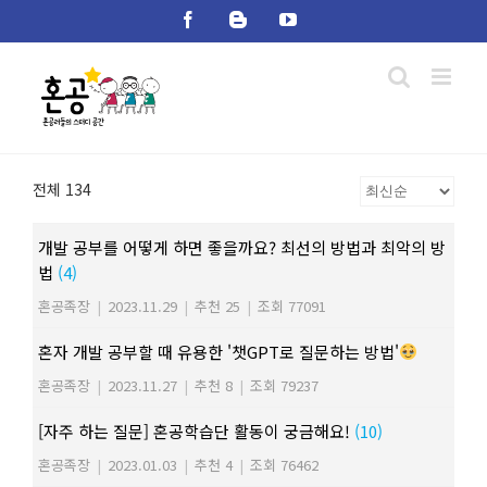
Skip
Facebook
Blogger
YouTube
to
content
전체 134
개발 공부를 어떻게 하면 좋을까요? 최선의 방법과 최악의 방
법
(4)
혼공족장
|
2023.11.29
|
추천 25
|
조회 77091
혼자 개발 공부할 때 유용한 '챗GPT로 질문하는 방법'
혼공족장
|
2023.11.27
|
추천 8
|
조회 79237
[자주 하는 질문] 혼공학습단 활동이 궁금해요!
(10)
혼공족장
|
2023.01.03
|
추천 4
|
조회 76462