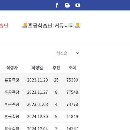
Facebook
Blogger
YouTube
혼공학습단 커뮤니티
습단
작성자
작성일
추천
조회
혼공족장
2023.11.29
25
75399
혼공족장
2023.11.27
8
77548
혼공족장
2023.01.03
4
74778
혼공족장
2024.12.30
5
11849
혼공족장
2024.12.04
3
14337