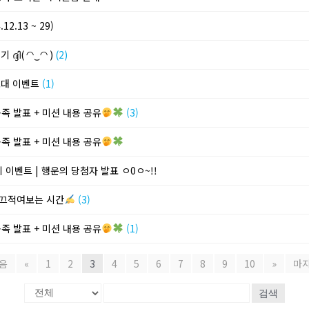
2.13 ~ 29)
്ദി( ◠‿◠ )
(2)
 초대 이벤트
(1)
공족 발표 + 미션 내용 공유
(3)
공족 발표 + 미션 내용 공유
키 이벤트 | 행운의 당첨자 발표 ㅇ0ㅇ~!!
를 끄적여보는 시간
(3)
공족 발표 + 미션 내용 공유
(1)
음
«
1
2
3
4
5
6
7
8
9
10
»
마
검색