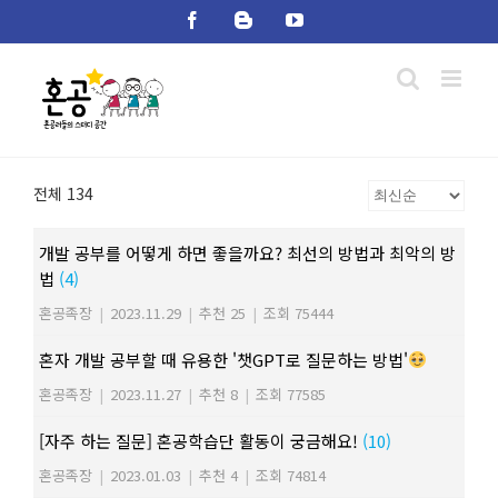
Skip
Facebook
Blogger
YouTube
to
content
전체 134
개발 공부를 어떻게 하면 좋을까요? 최선의 방법과 최악의 방
법
(4)
혼공족장
|
2023.11.29
|
추천 25
|
조회 75444
혼자 개발 공부할 때 유용한 '챗GPT로 질문하는 방법'
혼공족장
|
2023.11.27
|
추천 8
|
조회 77585
[자주 하는 질문] 혼공학습단 활동이 궁금해요!
(10)
혼공족장
|
2023.01.03
|
추천 4
|
조회 74814