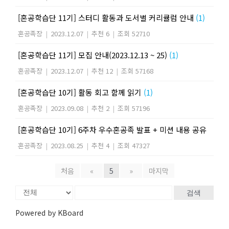
[혼공학습단 11기] 스터디 활동과 도서별 커리큘럼 안내
(1)
혼공족장
|
2023.12.07
|
추천 6
|
조회 52710
[혼공학습단 11기] 모집 안내(2023.12.13 ~ 25)
(1)
혼공족장
|
2023.12.07
|
추천 12
|
조회 57168
[혼공학습단 10기] 활동 회고 함께 읽기
(1)
혼공족장
|
2023.09.08
|
추천 2
|
조회 57196
[혼공학습단 10기] 6주차 우수혼공족 발표 + 미션 내용 공유
혼공족장
|
2023.08.25
|
추천 4
|
조회 47327
처음
«
5
»
마지막
검색
Powered by KBoard