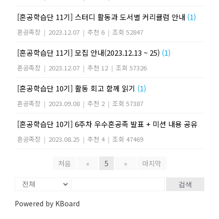
[혼공학습단 11기] 스터디 활동과 도서별 커리큘럼 안내
(1)
혼공족장
|
2023.12.07
|
추천 6
|
조회 52847
[혼공학습단 11기] 모집 안내(2023.12.13 ~ 25)
(1)
혼공족장
|
2023.12.07
|
추천 12
|
조회 57326
[혼공학습단 10기] 활동 회고 함께 읽기
(1)
혼공족장
|
2023.09.08
|
추천 2
|
조회 57387
[혼공학습단 10기] 6주차 우수혼공족 발표 + 미션 내용 공유
혼공족장
|
2023.08.25
|
추천 4
|
조회 47469
처음
«
5
»
마지막
검색
Powered by KBoard