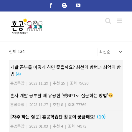
Skip
Facebook
Blogger
YouTube
to
content
전체 134
개발 공부를 어떻게 하면 좋을까요? 최선의 방법과 최악의 방
법
(4)
혼공족장
|
2023.11.29
|
추천 25
|
조회 75620
혼자 개발 공부할 때 유용한 '챗GPT로 질문하는 방법'
혼공족장
|
2023.11.27
|
추천 8
|
조회 77769
[자주 하는 질문] 혼공학습단 활동이 궁금해요!
(10)
혼공족장
|
2023.01.03
|
추천 4
|
조회 74972