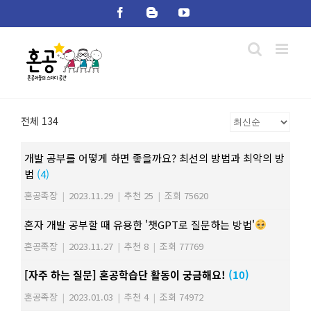
Skip
Facebook
Blogger
YouTube
to
content
전체 134
개발 공부를 어떻게 하면 좋을까요? 최선의 방법과 최악의 방
법
(4)
혼공족장
|
2023.11.29
|
추천 25
|
조회 75620
혼자 개발 공부할 때 유용한 '챗GPT로 질문하는 방법'
혼공족장
|
2023.11.27
|
추천 8
|
조회 77769
[자주 하는 질문] 혼공학습단 활동이 궁금해요!
(10)
혼공족장
|
2023.01.03
|
추천 4
|
조회 74972