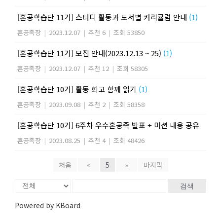
[혼공학습단 11기] 스터디 활동과 도서별 커리큘럼 안내
(1)
혼공족장
|
2023.12.07
|
추천 6
|
조회 53850
[혼공학습단 11기] 모집 안내(2023.12.13 ~ 25)
(1)
혼공족장
|
2023.12.07
|
추천 12
|
조회 58305
[혼공학습단 10기] 활동 회고 함께 읽기
(1)
혼공족장
|
2023.09.08
|
추천 2
|
조회 58358
[혼공학습단 10기] 6주차 우수혼공족 발표 + 미션 내용 공유
혼공족장
|
2023.08.25
|
추천 4
|
조회 48426
처음
«
5
»
마지막
검색
Powered by KBoard