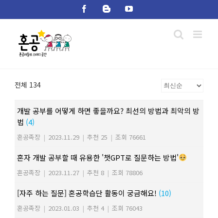
Skip
Facebook
Blogger
YouTube
to
content
전체 134
개발 공부를 어떻게 하면 좋을까요? 최선의 방법과 최악의 방
법
(4)
혼공족장
|
2023.11.29
|
추천 25
|
조회 76661
혼자 개발 공부할 때 유용한 '챗GPT로 질문하는 방법'
혼공족장
|
2023.11.27
|
추천 8
|
조회 78806
[자주 하는 질문] 혼공학습단 활동이 궁금해요!
(10)
혼공족장
|
2023.01.03
|
추천 4
|
조회 76043