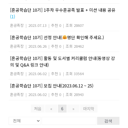
[혼공학습단 10기] 1주차 우수혼공족 발표 + 미션 내용 공유
(1)
혼공족장
|
2023.07.13
|
추천 0
|
조회 28607
[혼공학습단 10기] 선정 안내(
명단 확인해 주세요.)
혼공족장
|
2023.06.26
|
추천 0
|
조회 28462
[혼공학습단 10기] 활동 및 도서별 커리큘럼 안내(동영상 강
의 및 Q&A 링크 안내)
혼공족장
|
2023.06.02
|
추천 1
|
조회 33564
[혼공학습단 10기] 모집 안내(2023.06.12 ~ 25)
혼공족장
|
2023.06.02
|
추천 0
|
조회 28943
처음
«
6
»
마지막
검색