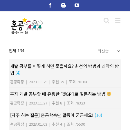
Skip
Facebook
Blogger
YouTube
to
content
전체 134
개발 공부를 어떻게 하면 좋을까요? 최선의 방법과 최악의 방
법
(4)
혼공족장
|
2023.11.29
|
추천 25
|
조회 76164
혼자 개발 공부할 때 유용한 '챗GPT로 질문하는 방법'
혼공족장
|
2023.11.27
|
추천 8
|
조회 78323
[자주 하는 질문] 혼공학습단 활동이 궁금해요!
(10)
혼공족장
|
2023.01.03
|
추천 4
|
조회 75530