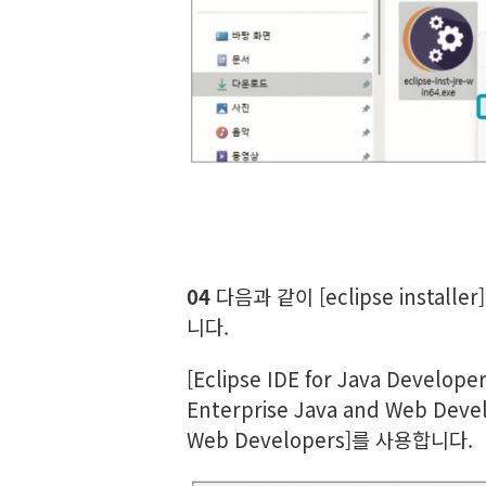
04
다음과 같이 [eclipse installe
니다.
[Eclipse IDE for Java Dev
Enterprise Java and Web De
Web Developers]를 사용합니다.